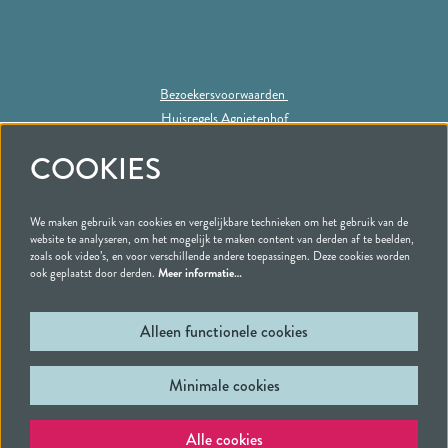
Bezoekersvoorwaarden
Huisregels Agnietenhof
Privacy statement
COOKIES
We maken gebruik van cookies en vergelijkbare technieken om het gebruik van de
Volg ons
website te analyseren, om het mogelijk te maken content van derden af te beelden,
zoals ook video’s, en voor verschillende andere toepassingen. Deze cookies worden
ook geplaatst door derden.
Meer informatie…
Alleen functionele cookies
Schrijf je in voor onze nieuwsbrief
Minimale cookies
© Schouwburg & Filmtheater Agnietenhof | Tiel
Powered by
CultureSuite
Alle cookies