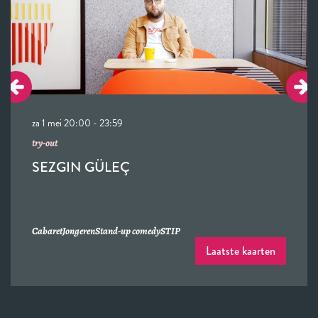
za 1 mei
20:00 - 23:59
try-out
SEZGIN GÜLEÇ
Cabaret
Jongeren
Stand-up comedy
STIP
Laatste kaarten