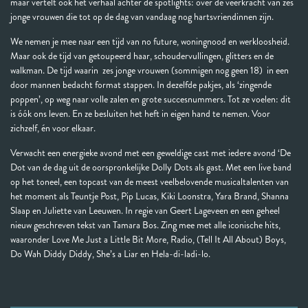
maar vertelt ook het verhaal achter de spotlights: over de veerkracht van zes
jonge vrouwen die tot op de dag van vandaag nog hartsvriendinnen zijn.
We nemen je mee naar een tijd van no future, woningnood en werkloosheid.
Maar ook de tijd van getoupeerd haar, schoudervullingen, glitters en de
walkman. De tijd waarin zes jonge vrouwen (sommigen nog geen 18) in een
door mannen bedacht format stappen. In dezelfde pakjes, als ‘zingende
poppen’, op weg naar volle zalen en grote succesnummers. Tot ze voelen: dit
is óók ons leven. En ze besluiten het heft in eigen hand te nemen. Voor
zichzelf, én voor elkaar.
Verwacht een energieke avond met een geweldige cast met iedere avond ‘De
Dot van de dag uit de oorspronkelijke Dolly Dots als gast. Met een live band
op het toneel, een topcast van de meest veelbelovende musicaltalenten van
het moment als Teuntje Post, Pip Lucas, Kiki Loonstra, Yara Brand, Shanna
Slaap en Juliette van Leeuwen. In regie van Geert Lageveen en een geheel
nieuw geschreven tekst van Tamara Bos. Zing mee met alle iconische hits,
waaronder Love Me Just a Little Bit More, Radio, (Tell It All About) Boys,
Do Wah Diddy Diddy, She’s a Liar en Hela-di-ladi-lo.