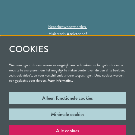
Bezoekersvoorwaarden
Huisregels Agnietenhof
Privacy statement
COOKIES
We maken gebruik van cookies en vergelijkbare technieken om het gebruik van de
Volg ons
website te analyseren, om het mogelijk te maken content van derden af te beelden,
zoals ook video’s, en voor verschillende andere toepassingen. Deze cookies worden
ook geplaatst door derden.
Meer informatie…
Alleen functionele cookies
Schrijf je in voor onze nieuwsbrief
Minimale cookies
© Schouwburg & Filmtheater Agnietenhof | Tiel
Powered by
CultureSuite
Alle cookies