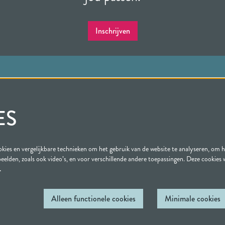
Inschrijven
Bezoekersvoorwaarden
tuurbedrijftiel.nl
Huisregels Agnietenhof
ES
67 35 00
Privacy statement
gstijden kassa
ies en vergelijkbare technieken om het gebruik van de website te analyseren, om 
beelden, zoals ook video’s, en voor verschillende andere toepassingen. Deze cookies
…
Alleen functionele cookies
Minimale cookies
 Agnietenhof | Tiel