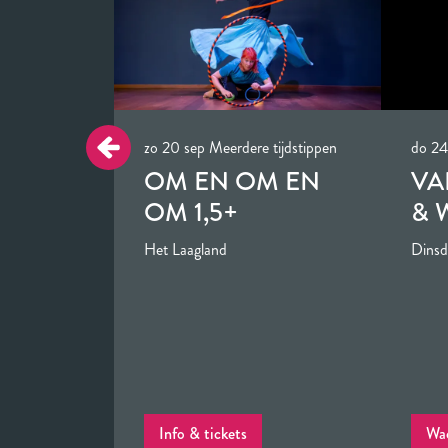
zo 20 sep
Meerdere tijdstippen
do 24
OM EN OM EN
VA
OM 1,5+
& 
Het Laagland
Dinsd
Info & tickets
Wac