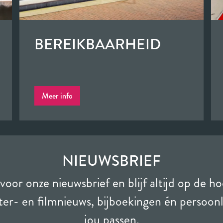
BEREIKBAARHEID
Meer info
NIEUWSBRIEF
voor onze nieuwsbrief en blijf altijd op de h
er- en filmnieuws, bijboekingen én persoonlij
jou passen.