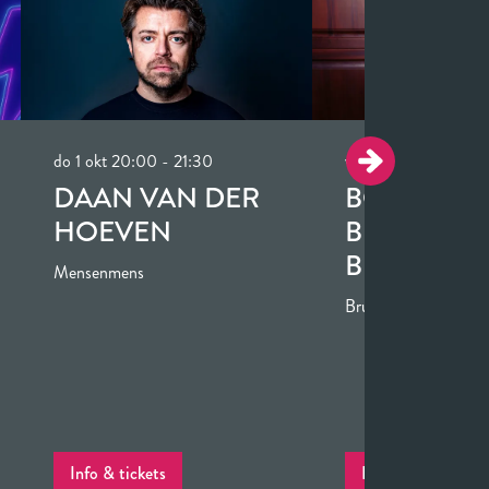
do 1 okt
20:00 - 21:30
vr 2 okt
20:00 - 21:
DAAN VAN DER
BOBAN
HOEVEN
BENJAMIN
BRASSPEN
Mensenmens
Bruto
Info & tickets
Laatste kaarten