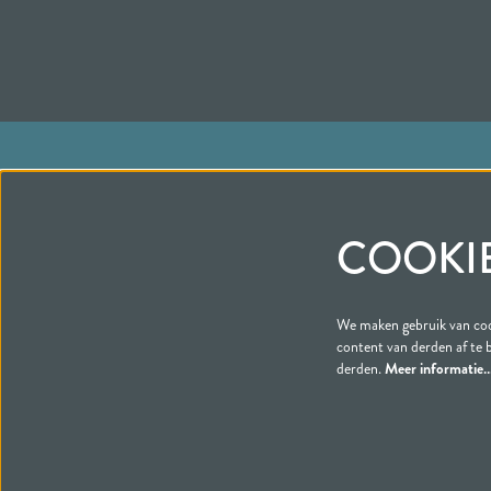
ADRES
KASSA
Sint Agnietenstraat 2
kassa@cul
COOKI
Postbus 560, 4000 AN TIEL
(0344) 
Openin
We maken gebruik van cook
content van derden af te 
derden.
Meer informatie
© Schouwburg & Filmtheater