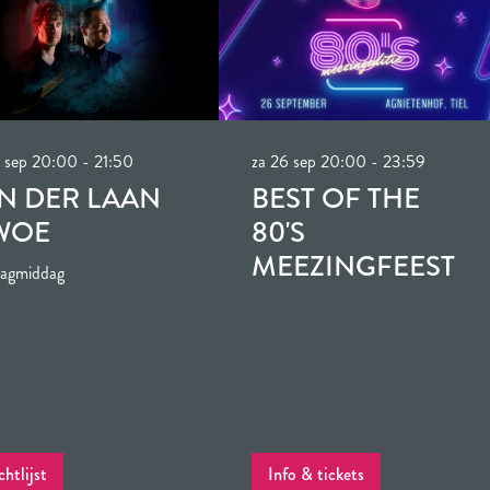
 sep
20:00 - 21:50
za 26 sep
20:00 - 23:59
N DER LAAN
BEST OF THE
WOE
80'S
MEEZINGFEEST
agmiddag
htlijst
Info & tickets