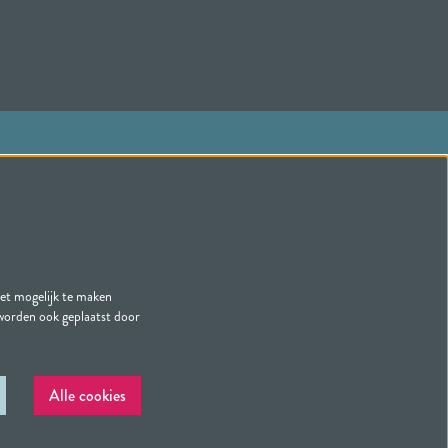
Volg ons
het mogelijk te maken
Schrijf je in voor onze nieuwsbrief
 worden ook geplaatst door
Alle cookies
Powered by
CultureSuite