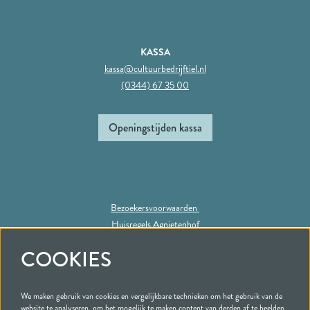
KASSA
kassa@cultuurbedrijftiel.nl
(0344) 67 35 00
Openingstijden kassa
Bezoekersvoorwaarden
Huisregels Agnietenhof
Privacy statement
COOKIES
We maken gebruik van cookies en vergelijkbare technieken om het gebruik van de
Volg ons
website te analyseren, om het mogelijk te maken content van derden af te beelden,