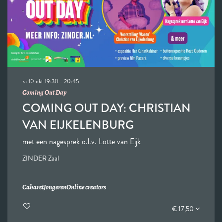
za 10 okt
19:30 - 20:45
Coming Out Day
COMING OUT DAY: CHRISTIAN
VAN EIJKELENBURG
met een nagesprek o.l.v. Lotte van Eijk
ZINDER Zaal
Cabaret
Jongeren
Online creators
€ 17,50