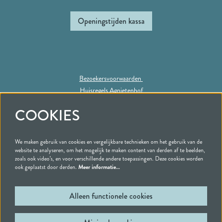
Openingstijden kassa
Bezoekersvoorwaarden
Huisregels Agnietenhof
Privacy statement
COOKIES
We maken gebruik van cookies en vergelijkbare technieken om het gebruik van de
Volg ons
website te analyseren, om het mogelijk te maken content van derden af te beelden,
zoals ook video’s, en voor verschillende andere toepassingen. Deze cookies worden
ook geplaatst door derden.
Meer informatie…
Alleen functionele cookies
Schrijf je in voor onze nieuwsbrief