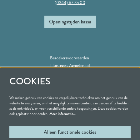
(0344) 67 35 00
Openingstijden kassa
Bezoekersvoorwaarden
Huisregels Agnietenhof
Privacy statement
COOKIES
We maken gebruik van cookies en vergelijkbare technieken om het gebruik van de
Volg ons
website te analyseren, om het mogelijk te maken content van derden af te beelden,
zoals ook video’s, en voor verschillende andere toepassingen. Deze cookies worden
ook geplaatst door derden.
Meer informatie…
Alleen functionele cookies
Schrijf je in voor onze nieuwsbrief