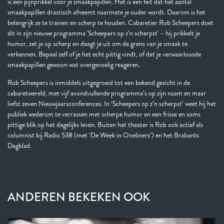
is een pijnprikkel voor je smaakpapillen. Het is een feit dat het aantal
smaakpapillen drastisch afneemt naarmate je ouder wordt. Daarom is het
belangrijk ze te trainen en scherp te houden. Cabaretier Rob Scheepers doet
dit in zijn nieuwe programma 'Scheepers op z’n scherpst' – hij prikkelt je
humor, zet je op scherp en daagt je uit om de grens van je smaak te
verkennen. Bepaal zelf of je het echt pittig vindt, of dat je verwaarloosde
smaakpapillen gewoon wat overgevoelig reageren.
Rob Scheepers is inmiddels uitgegroeid tot een bekend gezicht in de
cabaretwereld, met vijf avondvullende programma’s op zijn naam en maar
liefst zeven Nieuwjaarsconferences. In ‘Scheepers op z’n scherpst’ weet hij het
publiek wederom te verrassen met scherpe humor en een frisse en soms
pittige blik op het dagelijks leven. Buiten het theater is Rob ook actief als
columnist bij Radio 538 (met ‘De Week in Oneliners’) en het Brabants
Dagblad.
ANDEREN BEKEKEN OOK
Overslaan