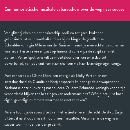
Een humoristische muzikale cabaretshow over de weg naar succes
Van glitterjurken op het cruiseschip-podium tot gare, krakende
geluidsinstallaties in voetbalkantines bij de bingo: de goedlachse
Schnabbelkoningin Milène van der Smissen neemt je mee achter de schermen
van het artiestenleven en gaat op humoristische wijze de strijd aan met
zichzelf. Vol zelfspot schakelt ze moeiteloos over van smartlap tot
powerballad, van pop-anthem naar chanson via haar krachtige eigen songs.
Met een strot als Céline Dion, een energie als Dolly Parton en een
kwetsbaarheid als Claudia de Breij bespreekt én bezingt de ontwapenende
Brabantse onze hunkering naar succes. Zal deze Schnabbelkoningin voor altijd
veroordeeld blijven tot het zingen van andermans hits? Of zijn het juist haar
eigen, gevoelige nummers waarmee ze weet te raken?
Milène toont je de absurditeit van het artiestenleven. Je lacht. Je slikt. En je
bitterbal na afloop smaakt nooit meer hetzelfde. Misschien is de weg naar
succes toch minder ver dan je denkt.