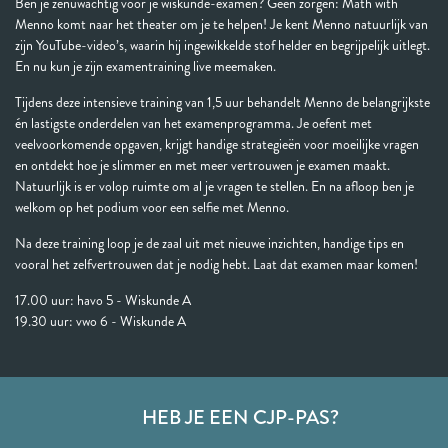
Ben je zenuwachtig voor je wiskunde-examen? Geen zorgen: Math with
Menno komt naar het theater om je te helpen! Je kent Menno natuurlijk van
zijn YouTube-video’s, waarin hij ingewikkelde stof helder en begrijpelijk uitlegt.
En nu kun je zijn examentraining live meemaken.
Tijdens deze intensieve training van 1,5 uur behandelt Menno de belangrijkste
én lastigste onderdelen van het examenprogramma. Je oefent met
veelvoorkomende opgaven, krijgt handige strategieën voor moeilijke vragen
en ontdekt hoe je slimmer en met meer vertrouwen je examen maakt.
Natuurlijk is er volop ruimte om al je vragen te stellen. En na afloop ben je
welkom op het podium voor een selfie met Menno.
Na deze training loop je de zaal uit met nieuwe inzichten, handige tips en
vooral het zelfvertrouwen dat je nodig hebt. Laat dat examen maar komen!
17.00 uur: havo 5 - Wiskunde A
19.30 uur: vwo 6 - Wiskunde A
HEB JE EEN CJP-PAS?