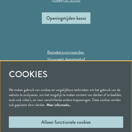
(0344) 67 35 00
Openingstijden kassa
Bezoekersvoorwaarden
Huisregels Agnietenhof
Privacy statement
COOKIES
We maken gebruik van cookies en vergelijkbare technieken om het gebruik van de
Volg ons
website te analyseren, om het mogelijk te maken content van derden af te beelden,
zoals ook video’s, en voor verschillende andere toepassingen. Deze cookies worden
ook geplaatst door derden.
Meer informatie…
Alleen functionele cookies
Schrijf je in voor onze nieuwsbrief