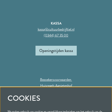
KASSA
kassa@cultuurbedrijftiel.nl
(0344) 67 35 00
Openingstijden kassa
Bezoekersvoorwaarden
Huisregels Agnietenhof
Privacy statement
COOKIES
We maken gebruik van cookies en vergelijkbare technieken om het gebruik van de