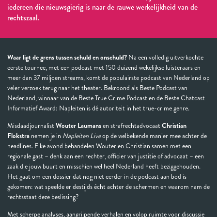
iedereen die nieuwsgierig is naar de rauwe werkelijkheid van de
rechtszaal.
Waar ligt de grens tussen schuld en onschuld?
Na een volledig uitverkochte
eerste tournee, met een podcast met 150 duizend wekelijkse luisteraars en
meer dan 37 miljoen streams, komt de populairste podcast van Nederland op
veler verzoek terug naar het theater. Bekroond als Beste Podcast van
Nederland, winnaar van de Beste True Crime Podcast en de Beste Chatcast
Informatief Award: Napleiten is dé autoriteit in het true-crime genre.
Misdaadjournalist
Wouter Laumans
en strafrechtadvocaat
Christian
Flokstra
nemen je in
Napleiten Live
op de welbekende manier mee achter de
headlines. Elke avond behandelen Wouter en Christian samen met een
regionale gast – denk aan een rechter, officier van justitie of advocaat – een
zaak die jouw buurt en misschien wel heel Nederland heeft beziggehouden.
Het gaat om een dossier dat nog niet eerder in de podcast aan bod is
gekomen: wat speelde er destijds écht achter de schermen en waarom nam de
rechtsstaat deze beslissing?
Met scherpe analyses, aangrijpende verhalen en volop ruimte voor discussie