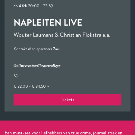
do 4 feb
20:00 - 23:59
NAPLEITEN LIVE
Wouter Laumans & Christian Flokstra e.a.
Kontakt Mediapartners Zaal
Online creators
Theatercollege
€ 32,00 - € 34,50
Inzoomen
Tickets
Een must-see voor liefhebbers van true crime, journalistiek en