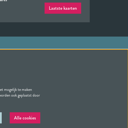
Laatste kaarten
Volg ons
het mogelijk te maken
Schrijf je in voor onze nieuwsbrief
 worden ook geplaatst door
Alle cookies
Powered by
CultureSuite