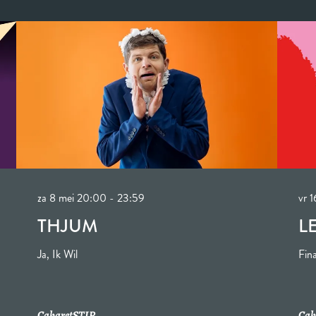
za 8 mei
20:00 - 23:59
vr 
THJUM
L
Ja, Ik Wil
Fin
Cabaret
STIP
Cab