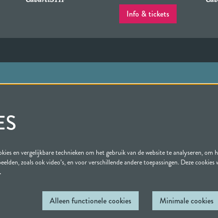
Info & tickets
Bezoekersvoorwaarden
tuurbedrijftiel.nl
Huisregels Agnietenhof
ES
67 35 00
Privacy statement
gstijden kassa
ies en vergelijkbare technieken om het gebruik van de website te analyseren, om 
beelden, zoals ook video’s, en voor verschillende andere toepassingen. Deze cookies
…
Alleen functionele cookies
Minimale cookies
 Agnietenhof | Tiel