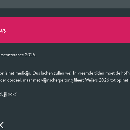
ug.
arsconference 2026.
r is het medicijn. Dus lachen zullen we! In vreemde tijden moet de hofn
nder oordeel, maar met vlijmscherpe tong fileert Weijers 2026 tot op het
, jij ook?
K