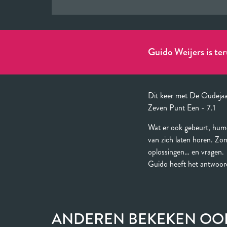
Guido Weijers is ter
Dit keer met De Oudeja
Zeven Punt Een - 7.1
Wat er ook gebeurt, humo
van zich laten horen. Zo
oplossingen… en vragen.
Guido heeft het antwoord
ANDEREN BEKEKEN OO