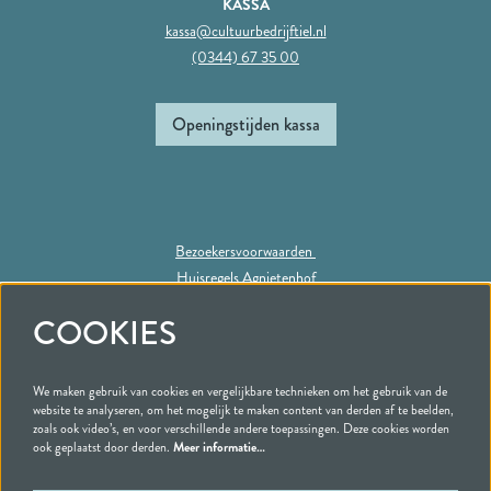
KASSA
kassa@cultuurbedrijftiel.nl
(0344) 67 35 00
Openingstijden kassa
Bezoekersvoorwaarden
Huisregels Agnietenhof
Privacy statement
COOKIES
We maken gebruik van cookies en vergelijkbare technieken om het gebruik van de
Volg ons
website te analyseren, om het mogelijk te maken content van derden af te beelden,
zoals ook video’s, en voor verschillende andere toepassingen. Deze cookies worden
ook geplaatst door derden.
Meer informatie…