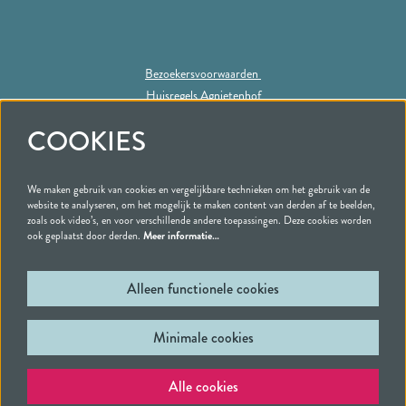
Bezoekersvoorwaarden
Huisregels Agnietenhof
Privacy statement
COOKIES
We maken gebruik van cookies en vergelijkbare technieken om het gebruik van de
Volg ons
website te analyseren, om het mogelijk te maken content van derden af te beelden,
zoals ook video’s, en voor verschillende andere toepassingen. Deze cookies worden
ook geplaatst door derden.
Meer informatie…
Alleen functionele cookies
Schrijf je in voor onze nieuwsbrief
Minimale cookies
© Schouwburg & Filmtheater Agnietenhof | Tiel
Powered by
CultureSuite
Alle cookies