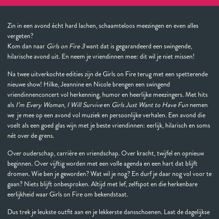
Zin in een avond écht hard lachen, schaamteloos meezingen en even alles
vergeten?
Kom dan naar
Girls on Fire 3
want dat is gegarandeerd een swingende,
hilarische avond uit. En neem je vriendinnen mee: dit wil je niet missen!
Na twee uitverkochte edities zijn de Girls on Fire terug met een spetterende
nieuwe show! Hilke, Jeannine en Nicole brengen een swingend
vriendinnenconcert vol herkenning, humor en heerlijke meezingers. Met hits
als
I’m Every Woman
,
I Will Survive
en
Girls Just Want to Have Fun
nemen
we je mee op een avond vol muziek en persoonlijke verhalen. Een avond die
voelt als een goed glas wijn met je beste vriendinnen: eerlijk, hilarisch en soms
nét over de grens.
Over ouderschap, carrière en vriendschap. Over kracht, twijfel en opnieuw
beginnen. Over vijftig worden met een volle agenda en een hart dat blijft
dromen. Wie ben je geworden? Wat wil je nog? En durf je daar nog vol voor te
gaan? Niets blijft onbesproken. Altijd met lef, zelfspot en die herkenbare
eerlijkheid waar Girls on Fire om bekendstaat.
Dus trek je leukste outfit aan en je lekkerste dansschoenen. Laat de dagelijkse