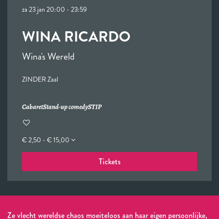
za 23 jan
20:00 - 23:59
WINA RICARDO
Wina's Wereld
ZINDER Zaal
Cabaret
Stand-up comedy
STIP
€ 2,50 - € 15,00
Tickets
Ze vlecht wereldse chaos moeiteloos aan haar eigen persoonlijke,