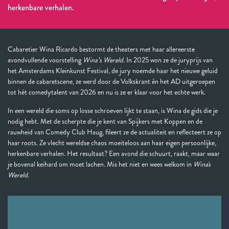
herkenbare verhalen.
Cabaretier Wina Ricardo bestormt de theaters met haar allereerste
avondvullende voorstelling
Wina’s Wereld
. In 2025 won ze de juryprijs van
het Amsterdams Kleinkunst Festival, de jury noemde haar het nieuwe geluid
binnen de cabaretscene, ze werd door de Volkskrant én het AD uitgeroepen
tot hét comedytalent van 2026 en nu is ze er klaar voor het echte werk.
In een wereld die soms op losse schroeven lijkt te staan, is Wina de gids die je
nodig hebt. Met de scherpte die je kent van Spijkers met Koppen en de
rauwheid van Comedy Club Haug, fileert ze de actualiteit en reflecteert ze op
haar roots. Ze vlecht wereldse chaos moeiteloos aan haar eigen persoonlijke,
herkenbare verhalen. Het resultaat? Een avond die schuurt, raakt, maar waar
je bovenal keihard om moet lachen. Mis het niet en wees welkom in
Wina's
Wereld
.