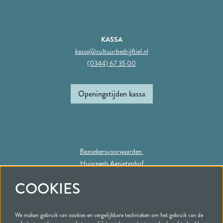
KASSA
kassa@cultuurbedrijftiel.nl
(0344) 67 35 00
Openingstijden kassa
Bezoekersvoorwaarden
Huisregels Agnietenhof
Privacy statement
COOKIES
We maken gebruik van cookies en vergelijkbare technieken om het gebruik van de
Volg ons