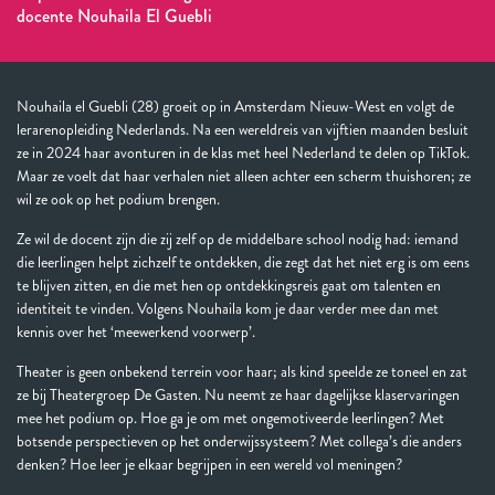
docente Nouhaila El Guebli
Nouhaila el Guebli (28) groeit op in Amsterdam Nieuw-West en volgt de
lerarenopleiding Nederlands. Na een wereldreis van vijftien maanden besluit
ze in 2024 haar avonturen in de klas met heel Nederland te delen op TikTok.
Maar ze voelt dat haar verhalen niet alleen achter een scherm thuishoren; ze
wil ze ook op het podium brengen.
Ze wil de docent zijn die zij zelf op de middelbare school nodig had: iemand
die leerlingen helpt zichzelf te ontdekken, die zegt dat het niet erg is om eens
te blijven zitten, en die met hen op ontdekkingsreis gaat om talenten en
identiteit te vinden. Volgens Nouhaila kom je daar verder mee dan met
kennis over het ‘meewerkend voorwerp’.
Theater is geen onbekend terrein voor haar; als kind speelde ze toneel en zat
ze bij Theatergroep De Gasten. Nu neemt ze haar dagelijkse klaservaringen
mee het podium op. Hoe ga je om met ongemotiveerde leerlingen? Met
botsende perspectieven op het onderwijssysteem? Met collega’s die anders
denken? Hoe leer je elkaar begrijpen in een wereld vol meningen?