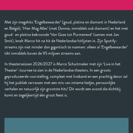
Met zijn megahits ‘Engelbewaarder’ (goud, platina en diamant in Nederland
en België), ‘Hier Mag Alles’ (met Donnie, inmiddels ook diamant) en het met
goud- en platina bekroonde ‘Van Goes tot Purmerend’ (samen met Jan
Smit), knalt Marco hit na hit de Nederlandse hitlijsten in. Zijn Spotify-
streams zijn niet minder dan gigantisch te noemen: alleen al ‘Engelbewaarder’
tikt inmiddels boven de 95 miljoen streams aan.
In theaterseizoen 2026/2027 is Marco Schuitmaker met zijn ‘Live in het
Theater’-tournee te zien in de Nederlandse theaters. In een groots
geproduceerde voorstelling, compleet met liveband en een prachtig decor zal
hij het publiek verrassen met een mix van intieme liedjes, persoonlijke
verhalen en natuurlijk zijn grootste hits! Dit wordt een avond die dichtbij
komt en tegelijkertijd één groot feest is.