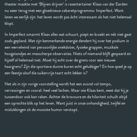
theater maakte met ‘Blijven drijven’ is rasentertainer Klaas van der Eerden
nu weer terug met een gloednieuw cabaretprogramma: Imperfect. Want
laten we eerlijk zijn: het leven wordt pas écht interessant als het niet helemaal
klopt.
In Imperfect omarmt Klaas alles wat schuurt, piept en kraakt en nét niet gaat
zoals gepland. Met zijn kenmerkende energie dendert hij over het podium in
een wervelwind van persoonlijke anekdotes, fysieke grappen, muzikale
hoogstandjes en messcherpe observaties. Niets of niemand blijft gespaard en
hijzelf al helemaal niet. Moet hij echt over de grens voor een nieuwe
haargrens? Zijn die sportieve dunne buren echt gelukkiger? En hoe speel je op
een feestje alsof die suikervrije taart echt lekker is?
Net als in zijn vorige voorstelling wordt het een avond vol tempo,
verrassingen en vooral: heel veel lachen. Maar wie Klaas kent, weet dat hij je
tussendoor ook kan raken. Achter de bravoure en de hilariteit schuilt altijd
een oprechte blik op het leven. Want juist in onze onhandigheid, twijfel en
mislukkingen zit de mooiste humor verstopt.