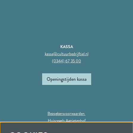
KASSA
kassa@cultuurbedrijftiel.nl
(0344) 67 35 00
Openingstijden kassa
Bezoekersvoorwaarden
Huisregels Agnietenhof
Privacy statement