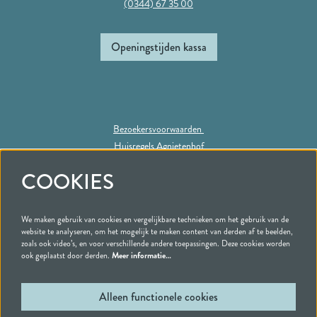
(0344) 67 35 00
Openingstijden kassa
Bezoekersvoorwaarden
Huisregels Agnietenhof
Privacy statement
COOKIES
We maken gebruik van cookies en vergelijkbare technieken om het gebruik van de
Volg ons
website te analyseren, om het mogelijk te maken content van derden af te beelden,
zoals ook video’s, en voor verschillende andere toepassingen. Deze cookies worden
ook geplaatst door derden.
Meer informatie…
Alleen functionele cookies
Schrijf je in voor onze nieuwsbrief