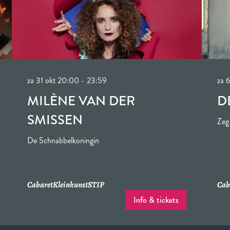
za 31 okt
20:00 - 23:59
za 
MILÈNE VAN DER
D
SMISSEN
Zeg
De Schnabbelkoningin
Cabaret
Kleinkunst
STIP
Cab
Info & tickets