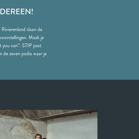
EDEREEN!
n Rivierenland slaan de
oorstellingen. Maak je
hat you can”. STIP past
an de zeven podia waar je