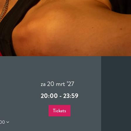
za 20 mrt ’27
20:00
-
23:59
Tickets
,00