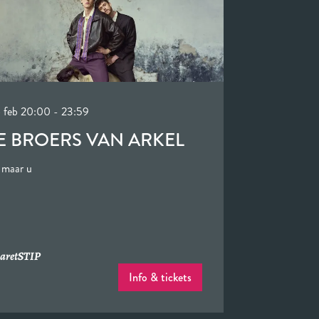
6 feb
20:00 - 23:59
E BROERS VAN ARKEL
 maar u
aret
STIP
Info & tickets