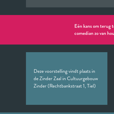
Eén kans om terug t
comedian zo van houd
Deze voorstelling vindt plaats in
de Zinder Zaal in Cultuurgebouw
Zinder (Rechtbankstraat 1, Tiel)