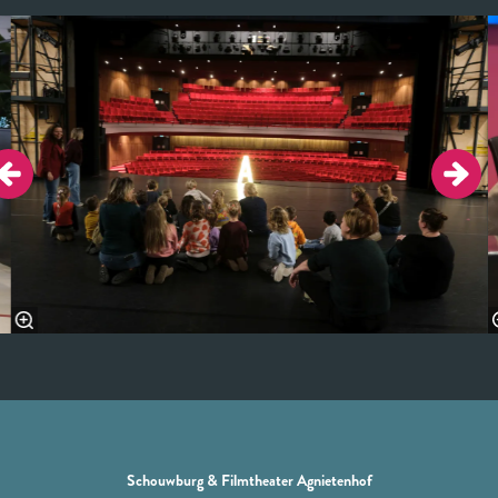
Overslaan
Schouwburg & Filmtheater Agnietenhof