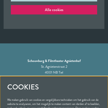
Alle cookies
Schouwburg & Filmtheater Agnietenhof
St. Agnietenstraat 2
4001 NB Tiel
COOKIES
Contactpersoon voor scholen
We maken gebruik van cookies en vergelijkbare technieken om het gebruik van de
website te analyseren, om het mogelijk te maken content van derden af te beelden,
Ingrid Spee-Zaaijer